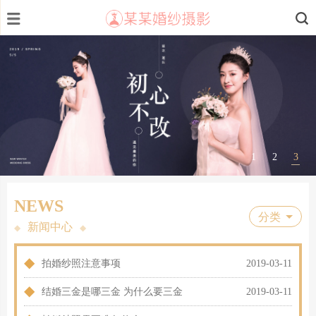
1
2
3
NEWS
分类
新闻中心
◆
◆
◆
拍婚纱照注意事项
2019-03-11
◆
结婚三金是哪三金 为什么要三金
2019-03-11